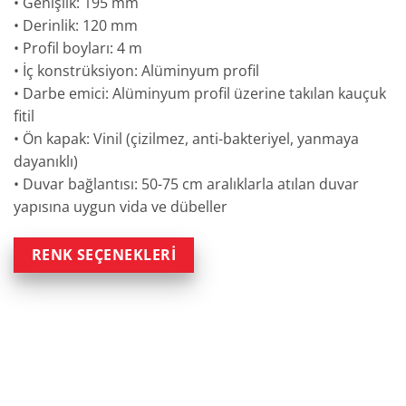
• Genişlik: 195 mm
• Derinlik: 120 mm
• Profil boyları: 4 m
• İç konstrüksiyon: Alüminyum profil
• Darbe emici: Alüminyum profil üzerine takılan kauçuk
fitil
• Ön kapak: Vinil (çizilmez, anti-bakteriyel, yanmaya
dayanıklı)
• Duvar bağlantısı: 50-75 cm aralıklarla atılan duvar
yapısına uygun vida ve dübeller
RENK SEÇENEKLERİ