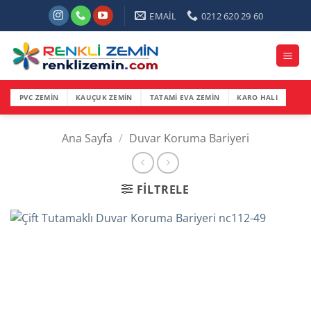
İçeriğe
EMAİL
0212 620 29 60
atla
PVC ZEMİN
KAUÇUK ZEMİN
TATAMİ EVA ZEMİN
KARO HALI
Ana Sayfa
/
Duvar Koruma Bariyeri
FILTRELE