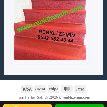
Visa
PayPal
Stripe
MasterCard
Cash
On
Tüm Hakları Saklıdır.2026 ©
renklizemin.com
Delivery