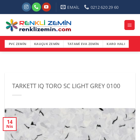
İçeriğe
EMAİL
0212 620 29 60
atla
PVC ZEMİN
KAUÇUK ZEMİN
TATAMİ EVA ZEMİN
KARO HALI
TARKETT IQ TORO SC LIGHT GREY 0100
14
Nis