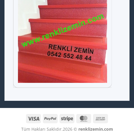
Visa
PayPal
Stripe
MasterCard
Cash
On
Tüm Hakları Saklıdır.2026 ©
renklizemin.com
Delivery