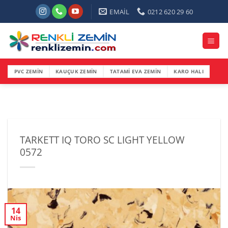
İçeriğe
EMAİL
0212 620 29 60
atla
PVC ZEMİN
KAUÇUK ZEMİN
TATAMİ EVA ZEMİN
KARO HALI
TARKETT IQ TORO SC LIGHT YELLOW
0572
14
Nis