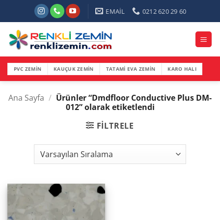
İçeriğe
EMAİL
0212 620 29 60
atla
PVC ZEMİN
KAUÇUK ZEMİN
TATAMİ EVA ZEMİN
KARO HALI
Ana Sayfa
/
Ürünler “Dmdfloor Conductive Plus DM-
012” olarak etiketlendi
FILTRELE