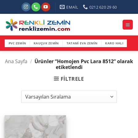
İçeriğe
EMAİL
0212 620 29 60
atla
PVC ZEMİN
KAUÇUK ZEMİN
TATAMİ EVA ZEMİN
KARO HALI
Ana Sayfa
/
Ürünler “Homojen Pvc Lara 8512” olarak
etiketlendi
FILTRELE