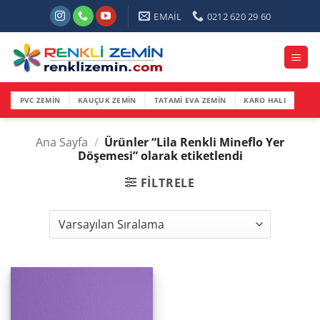
İçeriğe
EMAİL
0212 620 29 60
atla
PVC ZEMİN
KAUÇUK ZEMİN
TATAMİ EVA ZEMİN
KARO HALI
Ana Sayfa
/
Ürünler “Lila Renkli Mineflo Yer
Döşemesi” olarak etiketlendi
FILTRELE